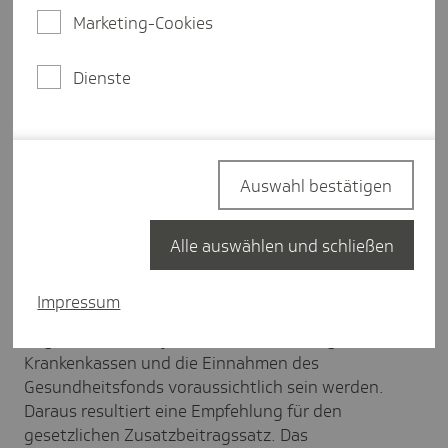
Prozent.
Marketing-Cookies
Dienste
Der gesetzlich festgelegte
Zusatzbeitragssatz
Auswahl bestätigen
Was ist das?
Alle auswählen und schließen
Der gesetzlich festgelegte Zusatzbeitragssatz ist
eine
rechnerische Größe
. Jedes Jahr bis Mitte
Impressum
Oktober schätzt ein Expertengremium für das
folgende Kalenderjahr, wie hoch die Ausgaben der
Krankenkassen und die Einnahmen des
Gesundheitsfonds voraussichtlich sein werden.
Daraus resultiert eine Empfehlung für den
gesetzlichen Zusatzbeitragssatz. Das