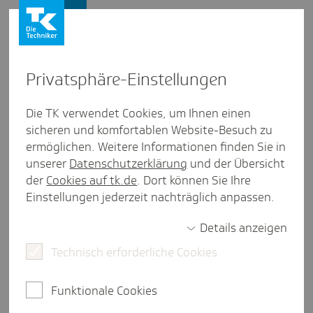
Firmenkunden
Privat­sphäre-Einstel­lungen
Firmenkunden
/
Newsletter bestellen
Die TK verwendet Cookies, um Ihnen einen
sicheren und komfortablen Website-Besuch zu
Der gesetz­lich fest­ge­legte
ermöglichen. Weitere Informationen finden Sie in
Zusatz­bei­trags­satz 2025 und
unserer
Datenschutzerklärung
und der Übersicht
der
Cookies auf tk.de
. Dort können Sie Ihre
2026
Einstellungen jederzeit nachträglich anpassen.
Details anzeigen
Technisch erforderliche Cookies
weniger als eine Minute Lesezeit
Der gesetzlich festgelegte Zusatzbeitragssatz
Funktionale Cookies
2025 liegt bei 2,5 Prozent. 2026 steigt er auf 2,9