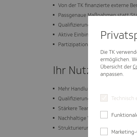
Von der TK finanzierte externe B
Passgenaue Maßnahmen statt St
Qualifizierung interne PEKo-Beau
Privat­
Aktive Einbindung der Leitungse
Partizipation statt Top-down
Die TK verwend
ermöglichen. We
Ihr Nutzen
Übersicht der
C
anpassen.
Mehr Handlungssicherheit im Arbe
Technisch 
Qualifizierung von Mitarbeitende
Stärkere Teamkultur
Funktional
Nachhaltige Verankerung von Prä
Strukturierung und Bündelung 
Marketing-