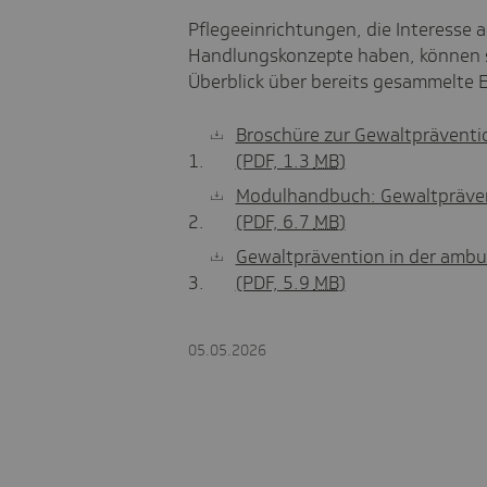
Pflegeeinrichtungen, die Interesse
Handlungskonzepte haben, können si
Überblick über bereits gesammelte 
Broschüre zur Gewaltpräventio
(PDF, 1.3
MB
)
Modulhandbuch: Gewaltprävent
(PDF, 6.7
MB
)
Gewaltprävention in der ambu
(PDF, 5.9
MB
)
05.05.2026