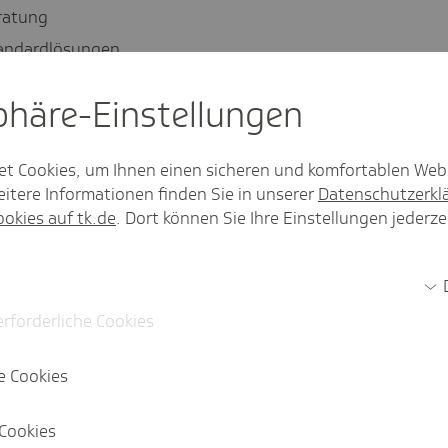
eratung
andardlösungen
ftragte
sphäre-Einstel­lungen
bene
et Cookies, um Ihnen einen sicheren und komfortablen Web
itere Informationen finden Sie in unserer
Datenschutzerkl
ookies auf tk.de
. Dort können Sie Ihre Einstellungen jederze
itsalltag
erforderliche Cookies
n
e Cookies
vention
bestehender Maßnahmen
Cookies