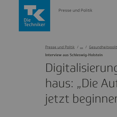
Presse und Politik
Presse und Politik
/
Gesundheitspolit
Inter­view aus Schles­wig-Holstein
Digi­ta­li­sie­r
haus: „Die Au
jetzt begin­ne