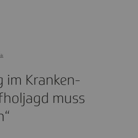
ik
ung im Kran­ken­
fhol­jagd muss
n“