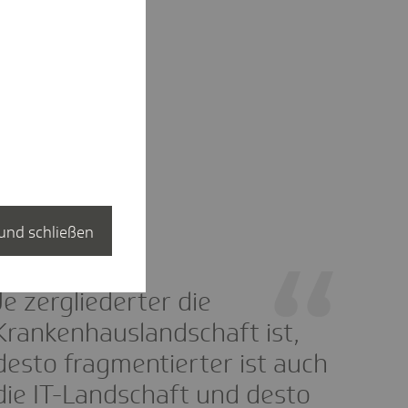
und schließen
Je zergliederter die
Krankenhauslandschaft ist,
desto fragmentierter ist auch
die IT-Landschaft und desto