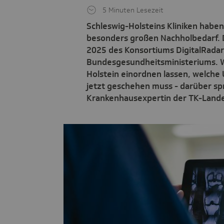
5 Minuten Lesezeit
Schleswig-Holsteins Kliniken haben 
besonders großen Nachholbedarf. D
2025 des Konsortiums DigitalRadar
Bundesgesundheitsministeriums. Wi
Holstein einordnen lassen, welch
jetzt geschehen muss - darüber sp
Krankenhausexpertin der TK-Lande