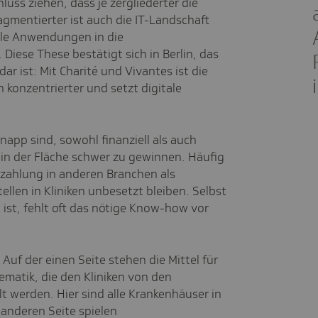
uss ziehen, dass je zergliederter die
agmentierter ist auch die IT-Landschaft
tale Anwendungen in die
Diese These bestätigt sich in Berlin, das
dar ist: Mit Charité und Vivantes ist die
 konzentrierter und setzt digitale
app sind, sowohl finanziell als auch
d in der Fläche schwer zu gewinnen. Häufig
ahlung in anderen Branchen als
ellen in Kliniken unbesetzt bleiben. Selbst
a ist, fehlt oft das nötige Know-how vor
Auf der einen Seite stehen die Mittel für
ematik, die den Kliniken von den
t werden. Hier sind alle Krankenhäuser in
 anderen Seite spielen