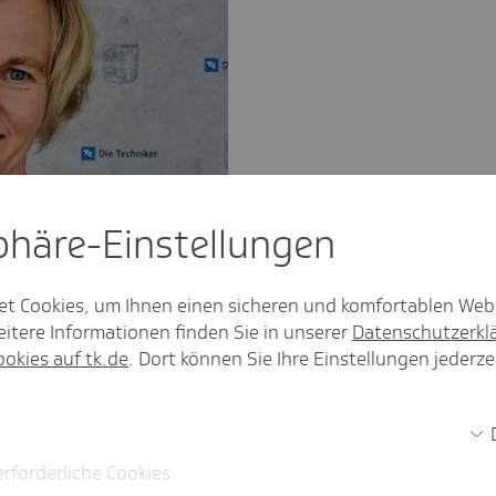
sphäre-Einstel­lungen
et Cookies, um Ihnen einen sicheren und komfortablen Web
itere Informationen finden Sie in unserer
Datenschutzerkl
ookies auf tk.de
. Dort können Sie Ihre Einstellungen jederze
rgung in der TK-Landesvertretung
Schleswig-Holstein
h die Gründe für dieses Ergebnis und
en bestehen gerade für ein Flächenland
erforderliche Cookies