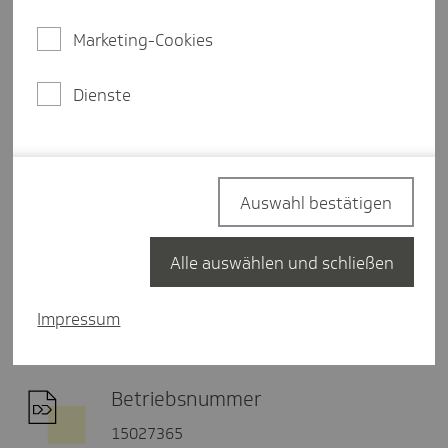
E-Mail schreiben
Marketing-Cookies
Dienste
Postadresse
Fachzentrum Mitgliedschaft und
Beiträge
20901 Hamburg
Auswahl bestätigen
Alle auswählen und schließen
Fax
040 - 460 66 10 19
Impressum
Betriebsnummer
15027365