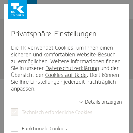
Firmenkunden
Privat­sphäre-Einstel­lungen
Firmenkunden
Die TK verwendet Cookies, um Ihnen einen
sicheren und komfortablen Website-Besuch
Ihr Kontakt zur Tech­niker als
zu ermöglichen. Weitere Informationen finden
Firmen­kunde
Sie in unserer
Datenschutzerklärung
und der
Übersicht der
Cookies auf tk.de
. Dort können
Sie Ihre Einstellungen jederzeit nachträglich
anpassen.
Details anzeigen
Telefonische Beratung
Technisch erforderliche Cookies
Funktionale Cookies