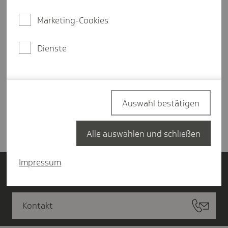
Marketing-Cookies
Dienste
Anmelden
Sie möchten sich erstmalig bei der TK
bewerben? Dann geht es hier zu unserem
Auswahl bestätigen
Stellenmarkt
.
Alle auswählen und schließen
Impressum
Login Bewerbungsportal
Kontakt