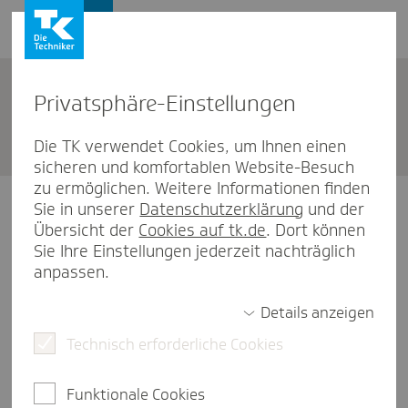
Karriere
Privat­sphäre-Einstel­lungen
Bewer­bungsportal
Die TK verwendet Cookies, um Ihnen einen
sicheren und komfortablen Website-Besuch
zu ermöglichen. Weitere Informationen finden
Anmeldung Bewerbungsportal
Sie in unserer
Datenschutzerklärung
und der
Übersicht der
Cookies auf tk.de
. Dort können
Sie Ihre Einstellungen jederzeit nachträglich
E-Mail-Adresse (Benutzername)
anpassen.
Details anzeigen
Technisch erforderliche Cookies
Passwort vergessen
Passwort
Funktionale Cookies