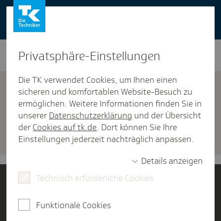
You can also use our website in English -
change to English version
Privat­sphäre-Einstel­lungen
Die TK verwendet Cookies, um Ihnen einen
sicheren und komfortablen Website-Besuch zu
ermöglichen. Weitere Informationen finden Sie in
unserer
Datenschutzerklärung
und der Übersicht
Versicherung
der
Cookies auf tk.de
. Dort können Sie Ihre
Termin verein­baren
Einstellungen jederzeit nachträglich anpassen.
Details anzeigen
Technisch erforderliche Cookies
Jetzt Mitglied werden
Funktionale Cookies
Kontakt