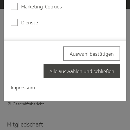
Marketing-Cookies
Dienste
Unter­nehmen
Über Die Techniker
Vorstand der TK
Auswahl bestätigen
Verwaltungsrat der TK
TK im Bundesland
Alle auswählen und schließen
Nachhaltigkeit bei der TK
Impressum
Digitale Verantwortung der TK
Geschäftsbericht
Mitglied­schaft