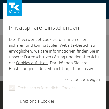
You can also use our website in English -
change to English version
Privat­sphäre-Einstel­lungen
Die TK verwendet Cookies, um Ihnen einen
sicheren und komfortablen Website-Besuch zu
ermöglichen. Weitere Informationen finden Sie in
unserer
Datenschutzerklärung
und der Übersicht
Versicherung
der
Cookies auf tk.de
. Dort können Sie Ihre
Termin verein­baren
Einstellungen jederzeit nachträglich anpassen.
Details anzeigen
Technisch erforderliche Cookies
Jetzt Mitglied werden
Funktionale Cookies
Kontakt