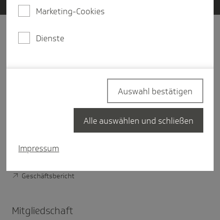
Marketing-Cookies
Dienste
Unter­nehmen
Über Die Techniker
Vorstand der TK
Auswahl bestätigen
Verwaltungsrat der TK
TK im Bundesland
Alle auswählen und schließen
Nachhaltigkeit bei der TK
Impressum
Digitale Verantwortung der TK
Geschäftsbericht
Mitglied­schaft