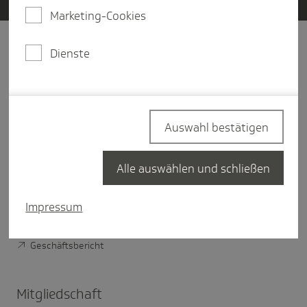
Marketing-Cookies
Dienste
Unter­nehmen
Über Die Techniker
Vorstand der TK
Auswahl bestätigen
Verwaltungsrat der TK
TK im Bundesland
Alle auswählen und schließen
Nachhaltigkeit bei der TK
Impressum
Digitale Verantwortung der TK
Geschäftsbericht
Mitglied­schaft