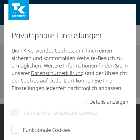
You can also use our website in English -
change to English version
Privat­sphäre-Einstel­lungen
Die TK verwendet Cookies, um Ihnen einen
sicheren und komfortablen Website-Besuch zu
ermöglichen. Weitere Informationen finden Sie in
unserer
Datenschutzerklärung
und der Übersicht
Versicherung
der
Cookies auf tk.de
. Dort können Sie Ihre
Termin verein­baren
Einstellungen jederzeit nachträglich anpassen.
Details anzeigen
Technisch erforderliche Cookies
Jetzt Mitglied werden
Funktionale Cookies
Kontakt