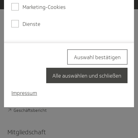
Marketing-Cookies
Dienste
Unter­nehmen
Über Die Techniker
Vorstand der TK
Auswahl bestätigen
Verwaltungsrat der TK
TK im Bundesland
Alle auswählen und schließen
Nachhaltigkeit bei der TK
Impressum
Digitale Verantwortung der TK
Geschäftsbericht
Mitglied­schaft