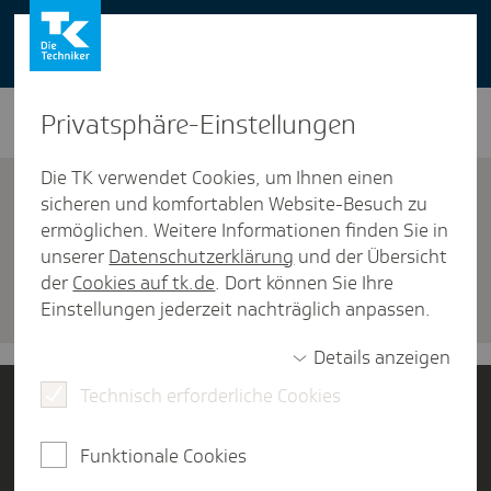
You can also use our website in English -
change to English version
Privat­sphäre-Einstel­lungen
Die TK verwendet Cookies, um Ihnen einen
sicheren und komfortablen Website-Besuch zu
ermöglichen. Weitere Informationen finden Sie in
unserer
Datenschutzerklärung
und der Übersicht
Versicherung
der
Cookies auf tk.de
. Dort können Sie Ihre
Termin verein­baren
Einstellungen jederzeit nachträglich anpassen.
Details anzeigen
Technisch erforderliche Cookies
Jetzt Mitglied werden
Funktionale Cookies
Kontakt