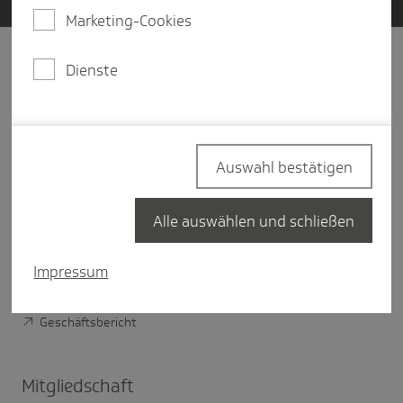
Marketing-Cookies
Dienste
Unter­nehmen
Über Die Techniker
Vorstand der TK
Auswahl bestätigen
Verwaltungsrat der TK
TK im Bundesland
Alle auswählen und schließen
Nachhaltigkeit bei der TK
Impressum
Digitale Verantwortung der TK
Geschäftsbericht
Mitglied­schaft