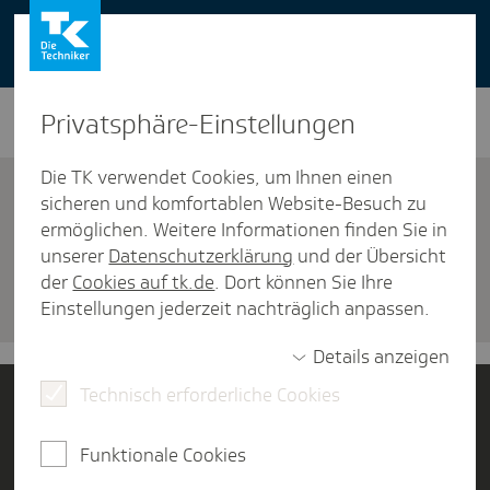
You can also use our website in English -
change to English version
Privat­sphäre-Einstel­lungen
Die TK verwendet Cookies, um Ihnen einen
sicheren und komfortablen Website-Besuch zu
ermöglichen. Weitere Informationen finden Sie in
unserer
Datenschutzerklärung
und der Übersicht
Versicherung
der
Cookies auf tk.de
. Dort können Sie Ihre
Termin verein­baren
Einstellungen jederzeit nachträglich anpassen.
Details anzeigen
Technisch erforderliche Cookies
Jetzt Mitglied werden
Funktionale Cookies
Kontakt