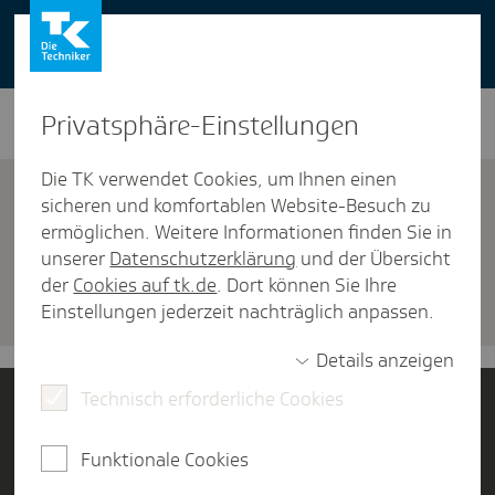
You can also use our website in English -
change to English version
Privat­sphäre-Einstel­lungen
Die TK verwendet Cookies, um Ihnen einen
sicheren und komfortablen Website-Besuch zu
ermöglichen. Weitere Informationen finden Sie in
unserer
Datenschutzerklärung
und der Übersicht
Versicherung
der
Cookies auf tk.de
. Dort können Sie Ihre
Termin verein­baren
Einstellungen jederzeit nachträglich anpassen.
Details anzeigen
Technisch erforderliche Cookies
Jetzt Mitglied werden
Funktionale Cookies
Kontakt