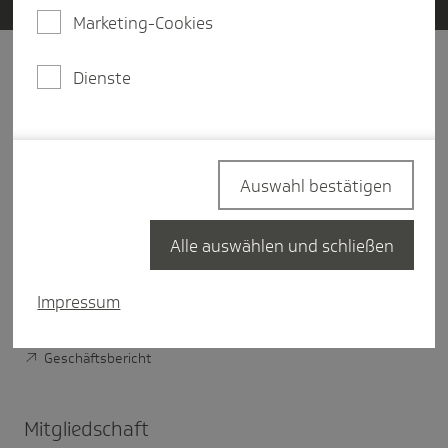
Marketing-Cookies
Dienste
Unter­nehmen
Über Die Techniker
Vorstand der TK
Auswahl bestätigen
Verwaltungsrat der TK
TK im Bundesland
Alle auswählen und schließen
Nachhaltigkeit bei der TK
Impressum
Digitale Verantwortung der TK
Geschäftsbericht
Mitglied­schaft