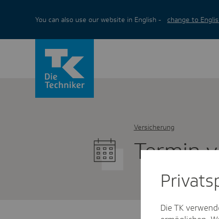
You can also use our website in English -
change to Englis
Versicherung
Termin v
Privat­
Die TK verwend