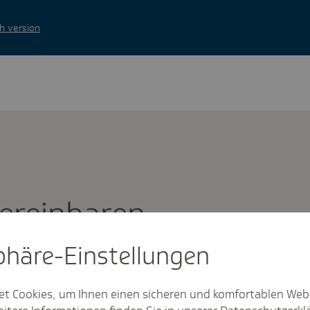
h version
erein­baren
sphäre-Einstel­lungen
et Cookies, um Ihnen einen sicheren und komfortablen Web