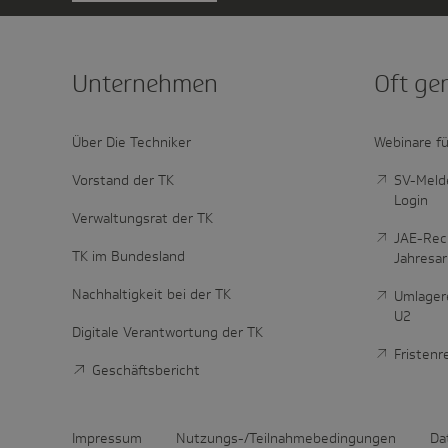
Unter­nehmen
Oft ge
Über Die Techniker
Webinare fü
Vorstand der TK
SV-Melde
Login
Verwaltungsrat der TK
JAE-Rec
TK im Bundesland
Jahresa
Nachhaltigkeit bei der TK
Umlager
U2
Digitale Verantwortung der TK
Fristen
Geschäftsbericht
Impressum
Nutzungs-/Teilnahmebedingungen
Da