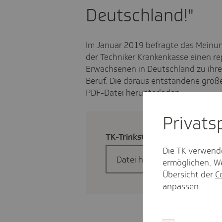
Deutschland!"
Im Januar 2019 befragte das Meinun
der Techniker Krankenkasse einen re
Erwachsenen in Deutschland zu ihrem
Beruf. Die daraus entstandene große
PDF-Datei herunterladen.
Privat­
TK-Trink­studie 2019: "Trink Wa
Die TK verwend
Datei herunterladen
ermöglichen. We
Übersicht der
C
anpassen.