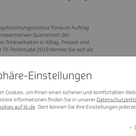
gsforschungsinstitut Forsa im Auftrag
präsentativen Querschnitt der
 Trinkverhalten in Alltag, Freizeit und
 TK-Trinkstudie 2019 können Sie sich als
sphäre-Einstel­lungen
s(­ser), Deutsch­land!"
et Cookies, um Ihnen einen sicheren und komfortablen Web
PDF, 2.0
MB
itere Informationen finden Sie in unserer
Datenschutzerkl
Downloadzeit: eine Sekunde
ookies auf tk.de
. Dort können Sie Ihre Einstellungen jederze