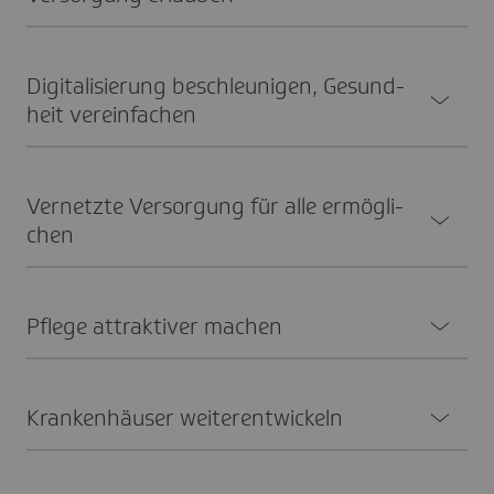
Digi­ta­li­sie­rung beschleu­ni­gen, Gesund­
heit verein­fa­chen
Vernetzte Versor­gung für alle ermög­li­
chen
Pflege attrak­tiver machen
Kran­ken­häuser weiter­ent­wi­ckeln