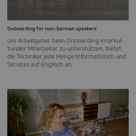
Onboarding for non-German speakers
Um Arbeit­geber beim Onboar­ding inter­kul­
tu­reller Mitar­beiter zu unter­stüt­zen, bietet
die Tech­niker jede Menge Infor­ma­tionen und
Services auf Englisch an.