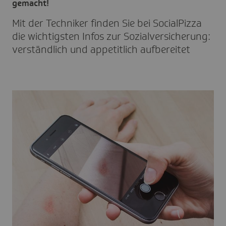
gemacht!
Mit der Tech­niker finden Sie bei Soci­al­Pizza
die wich­tigsten Infos zur Sozi­al­ver­si­che­rung:
verständ­lich und appe­tit­lich aufbe­reitet