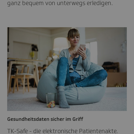
ganz bequem von unter­wegs erle­di­gen.
Gesundheitsdaten sicher im Griff
TK-Safe - die elek­tro­ni­sche Pati­en­ten­akte.