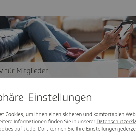
 für Mitglieder
ichert. Ja, ich möchte digital informiert werden
nftig nichts mehr verpassen. Von Vorteilen und
sphäre-Einstel­lungen
 immer gleich profitieren!
et Cookies, um Ihnen einen sicheren und komfortablen Web
itere Informationen finden Sie in unserer
Datenschutzerkl
ookies auf tk.de
. Dort können Sie Ihre Einstellungen jederze