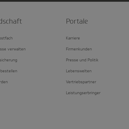
d­schaft
Portale
ostfach
Karriere
esse verwalten
Firmenkunden
sicherung
Presse und Politik
bestellen
Lebenswelten
erden
Vertriebspartner
Leistungserbringer