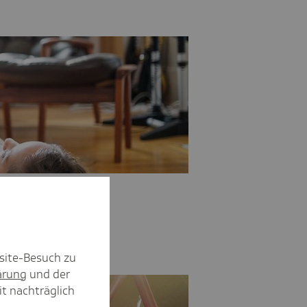
site-Besuch zu
ärung
und der
it nachträglich