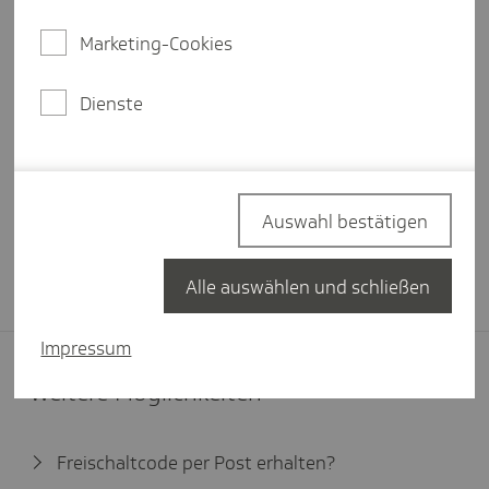
Marketing-Cookies
Wo finde ich meine Zugangsdaten?
Dienste
Einloggen
Auswahl bestätigen
Passwort vergessen?
Neu bei Meine TK?
Jetzt registrieren
Alle auswählen und schließen
Impressum
Weitere Möglichkeiten
Freischaltcode per Post erhalten?