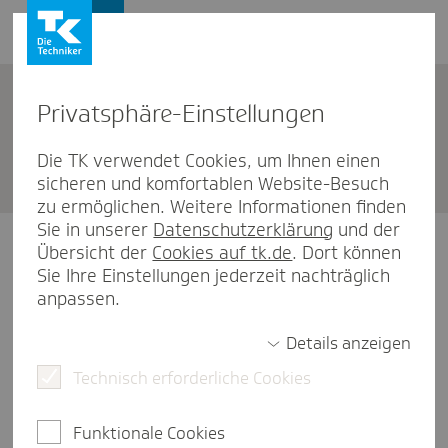
Privat­sphäre-Einstel­lungen
Adresse ändern
Die TK verwendet Cookies, um Ihnen einen
sicheren und komfortablen Website-Besuch
zu ermöglichen. Weitere Informationen finden
Sie in unserer
Datenschutzerklärung
und der
Übersicht der
Cookies auf tk.de
. Dort können
Login mit Passwort
Sie Ihre Einstellungen jederzeit nachträglich
anpassen.
Versichertennummer
Details anzeigen
Technisch erforderliche Cookies
Passwort
Funktionale Cookies