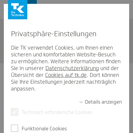
Privat­sphäre-Einstel­lungen
Frei­schalt­code eingeben
Die TK verwendet Cookies, um Ihnen einen
sicheren und komfortablen Website-Besuch
zu ermöglichen. Weitere Informationen finden
Sie in unserer
Datenschutzerklärung
und der
Damit Sie Ihren Freischaltcode gleich
Übersicht der
Cookies auf tk.de
. Dort können
Sie Ihre Einstellungen jederzeit nachträglich
eingeben können, brauchen wir noch
anpassen.
diese Daten:
Details anzeigen
Vorname
Technisch erforderliche Cookies
Funktionale Cookies