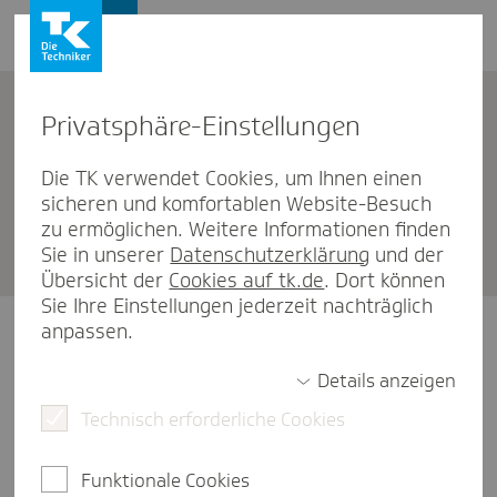
Firmenkunden
Privat­sphäre-Einstel­lungen
Firmenkunden
Die TK verwendet Cookies, um Ihnen einen
sicheren und komfortablen Website-Besuch
Ihr Kontakt zur Tech­niker als
zu ermöglichen. Weitere Informationen finden
Firmen­kunde
Sie in unserer
Datenschutzerklärung
und der
Übersicht der
Cookies auf tk.de
. Dort können
Sie Ihre Einstellungen jederzeit nachträglich
anpassen.
Details anzeigen
Telefonische Beratung
Technisch erforderliche Cookies
Funktionale Cookies