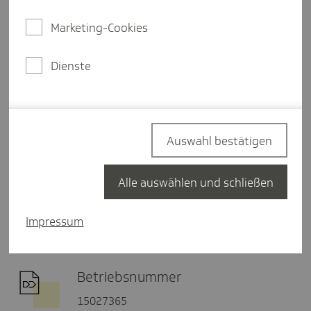
E-Mail schreiben
Marketing-Cookies
Dienste
Postadresse
Fachzentrum Mitgliedschaft und
Beiträge
20901 Hamburg
Auswahl bestätigen
Alle auswählen und schließen
Fax
040 - 460 66 10 19
Impressum
Betriebsnummer
15027365