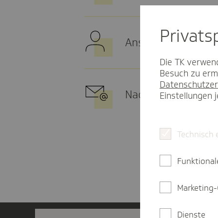
Privat­
Ansprechpartner
Die TK verwend
Besuch zu ermö
Datenschutzer
Nachricht an TK-Ka
Einstellungen 
Technisch 
Funktional
Marketing-
Dienste