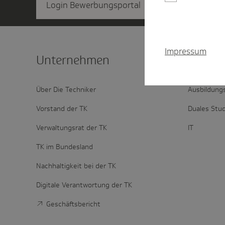
Login Bewerbungsportal
Impressum
Unter­nehmen
Schnel
Über Die Techniker
Ausbildung
Vorstand der TK
Duales Stu
Verwaltungsrat der TK
IT
TK im Bundesland
Nachhaltigkeit bei der TK
Digitale Verantwortung der TK
Geschäftsbericht