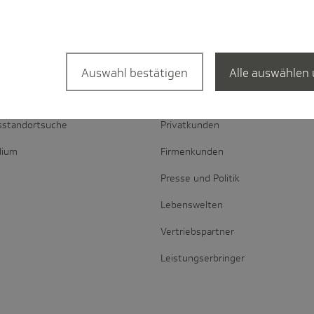
Auswahl bestätigen
Alle auswählen 
l­suche
Portale
sstandortsuche
Privatkunden
dium
Firmenkunden
Presse und Politik
Lebenswelten
Vertriebspartner
Leistungserbringer