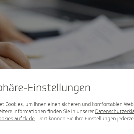
sphäre-Einstel­lungen
et Cookies, um Ihnen einen sicheren und komfortablen Web
itere Informationen finden Sie in unserer
Datenschutzerkl
ookies auf tk.de
. Dort können Sie Ihre Einstellungen jederze