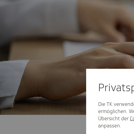
Privat­
Die TK verwend
ermöglichen. We
Übersicht der
C
anpassen.