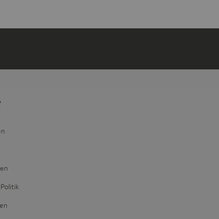
e
en
den
Politik
ten