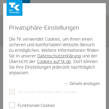
Karriere
Privat­sphäre-Einstel­lungen
Bewer­bungsportal
Die TK verwendet Cookies, um Ihnen einen
sicheren und komfortablen Website-Besuch
zu ermöglichen. Weitere Informationen finden
Aktueller Hinweis
Sie in unserer
Datenschutzerklärung
und der
Übersicht der
Cookies auf tk.de
. Dort können
Sie Ihre Einstellungen jederzeit nachträglich
Es tut uns sehr leid!
anpassen.
Aufgrund technischer Problemen bzw.
Details anzeigen
Wartungsarbeiten steht unser TK Karriereportal
Technisch erforderliche Cookies
vorübergehend nicht zur Verfügung. Bitte
versuchen Sie es später noch einmal.
Funktionale Cookies