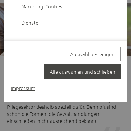
Marketing-Cookies
Dienste
Auswahl bestätigen
Gewalt in der Pflege ist komplex und kann
Pflegebedürftige ebenso wie Pflegende oder
Alle auswählen und schließen
Angehörige treffen. Ein Tabuthema bleiben darf es
jedoch nicht. Das Programm "Partizipative
Impressum
Entwicklung eines Konzeptes zur Gewaltprävention
(PEKo)" informiert und sensibilisiert Beschäftigte im
Pflegesektor deshalb speziell dafür. Denn oft sind
schon die Formen, die Gewalthandlungen
einschließen, nicht ausreichend bekannt.