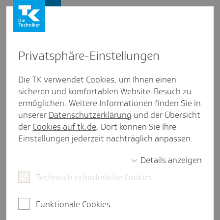
Lebenswelten
Privat­sphäre-Einstel­lungen
Lebenswelten
/
Gesunde Pflege
Die TK verwendet Cookies, um Ihnen einen
sicheren und komfortablen Website-Besuch zu
PEKo: Gewalt­prä­ven­tion in der
ermöglichen. Weitere Informationen finden Sie in
Pflege
unserer
Datenschutzerklärung
und der Übersicht
der
Cookies auf tk.de
. Dort können Sie Ihre
eine Minute Lesezeit
Einstellungen jederzeit nachträglich anpassen.
Mit dem PEKo-Programm unterstützt die
Details anzeigen
Techniker Krankenkasse stationäre Einrichtungen,
ambulante Dienste und Krankenhäuser dabei,
Technisch erforderliche Cookies
Gewaltprävention strukturiert, nachhaltig und
praxisnah umzusetzen.
Funktionale Cookies