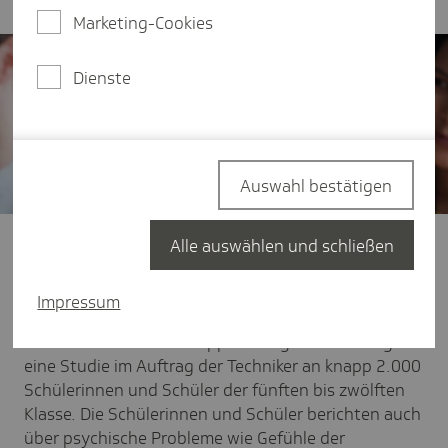
Marketing-Cookies
Dienste
Auswahl bestätigen
Stresssymptome sind bereits im Jugendalter weit
Alle auswählen und schließen
verbreitet. So hat etwa jeder zweite Jugendliche
mindestens einmal wöchentlich Kopfschmerzen oder
Impressum
Schlafprobleme, jeder Dritte klagt über
Bauchschmerzen oder Appetitlosigkeit. Dies zeigt
eine Studie im Auftrag der Techniker an knapp 2.000
Schülerinnen und Schüler der fünften bis zwölften
Klasse. Die Schülerinnen und Schüler berichten auch
über psychische Probleme wie Gefühle der