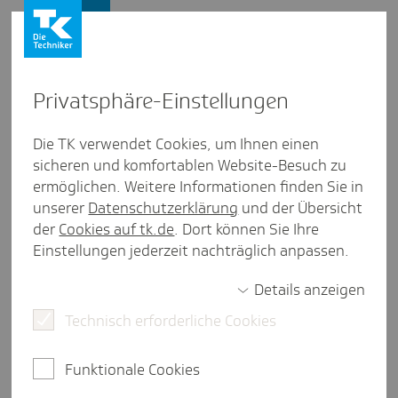
Lebenswelten
Privat­sphäre-Einstel­lungen
Lebenswelten
/
Gesunde Schule
Die TK verwendet Cookies, um Ihnen einen
sicheren und komfortablen Website-Besuch zu
SNAKE - Stress­be­wäl­ti­gung für
ermöglichen. Weitere Informationen finden Sie in
Klasse 7-9
unserer
Datenschutzerklärung
und der Übersicht
der
Cookies auf tk.de
. Dort können Sie Ihre
eine Minute Lesezeit
Einstellungen jederzeit nachträglich anpassen.
Neben Kindern im Grundschulalter, leiden
Details anzeigen
ebenfalls Jugendliche unter Stress in der Schule,
der Freizeit oder in der Familie. Die Techniker
Technisch erforderliche Cookies
bietet Schülerinnen und Schülern Hilfe bei der
Bewältigung von stressverursachenden Faktoren
Funktionale Cookies
mit einem speziellen Trainingsprogramm.