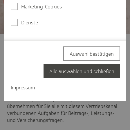
Marketing-Cookies
Dienste
Mein Name ist Ole Müller.
Auswahl bestätigen
Ich bin Leiter des Vertriebspartner-Service (VPS 2).
Wir stehen den TK-Vertriebspartnern als
zentraler und professioneller
Dienstleister
zur
Alle auswählen und schließen
Verfügung.
Impressum
Gerne unterstützen wir Sie bei Anliegen rund um
das Thema ‚Vertriebspartnergeschäft‘ und
übernehmen für Sie alle mit diesem Vertriebskanal
verbundenen Aufgaben für Beitrags-, Leistungs-
und Versicherungsfragen.