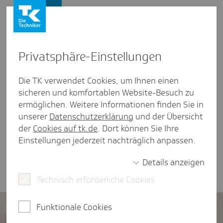
Vertriebspartner
Privat­sphäre-Einstel­lungen
Services
/
TK-Vertriebspartnermanagement
Die TK verwendet Cookies, um Ihnen einen
sicheren und komfortablen Website-Besuch zu
Leitung Vertriebs­part­ner-
ermöglichen. Weitere Informationen finden Sie in
Service 2.
unserer
Datenschutzerklärung
und der Übersicht
der
Cookies auf tk.de
. Dort können Sie Ihre
weniger als eine Minute Lesezeit
Einstellungen jederzeit nachträglich anpassen.
Ole Müller ist Leiter des Vertriebspartner-Services
Details anzeigen
2.
Technisch erforderliche Cookies
Funktionale Cookies