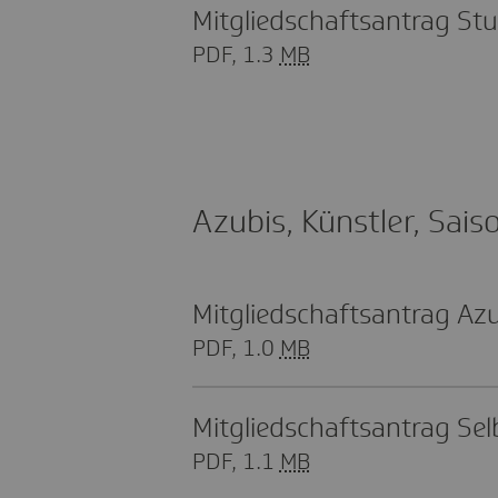
Mitglied­schafts­an­trag Stu
PDF, 1.3
MB
Azubis, Künst­ler, Saiso
Mitglied­schafts­an­trag A
PDF, 1.0
MB
Mitglied­schafts­an­trag Se
PDF, 1.1
MB