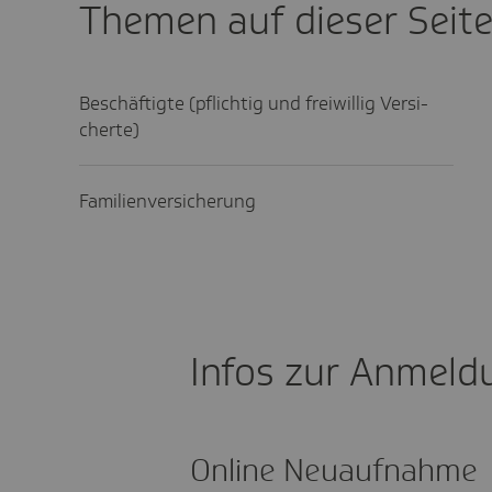
Themen auf dieser Seit
Beschäf­tigte (pflichtig und frei­willig Versi­
cherte)
Fami­li­en­ver­si­che­rung
Infos zur Anmel­d
Online Neuaufnahme