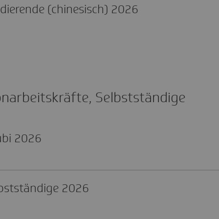
die­rende (chi­ne­si­sch) 2026
Zurück zur Themenüb
n­ar­beits­kräfte, Selbst­stän­dige
zubi 2026
lbst­stän­dige 2026