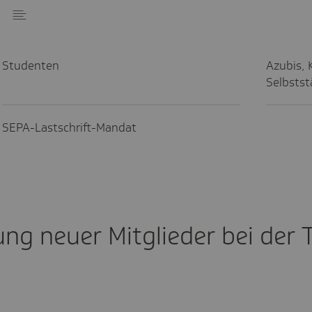
e
Studenten
Azubis, K
Selbst­st
SEPA-Last­schrift-Mandat
ung neuer Mitglieder bei der 