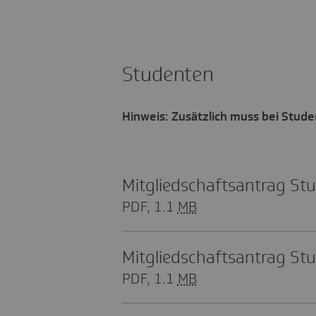
Studenten
Hinweis: Zusätzlich muss bei Stud
Mitglied­schafts­an­trag St
PDF, 1.1
MB
Mitglied­schafts­an­trag Stu
PDF, 1.1
MB