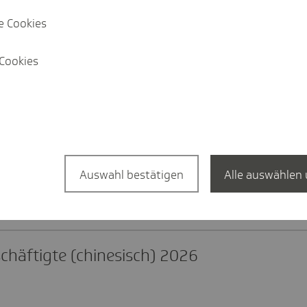
e Cookies
schäf­tigte (deut­sch) 2026
Cookies
chäf­tigte (eng­li­sch) 2026
Auswahl bestätigen
Alle auswählen 
chäf­tigte (pol­ni­sch) 2026
chäf­tigte (chi­ne­si­sch) 2026