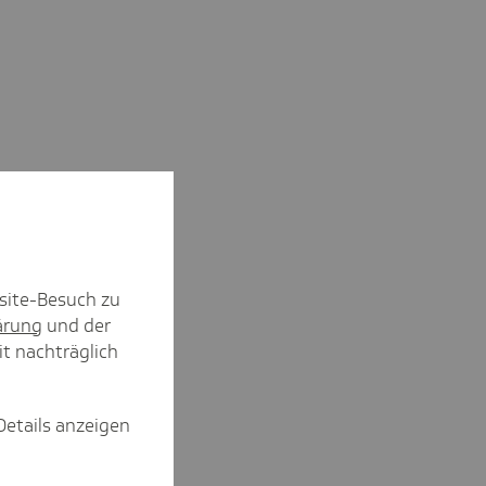
iträge
t werden -
pünktlich
site-Besuch zu
ärung
und der
it nachträglich
Details anzeigen