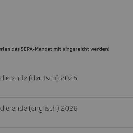
Zurück zur Themenüb
enten das SEPA-Mandat mit eingereicht werden!
udie­rende (deut­sch) 2026
die­rende (eng­li­sch) 2026