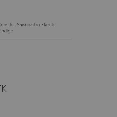
ünst­ler, Saison­ar­beits­kräfte,
än­dige
TK