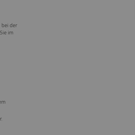
 bei der
Sie im
rem
r.