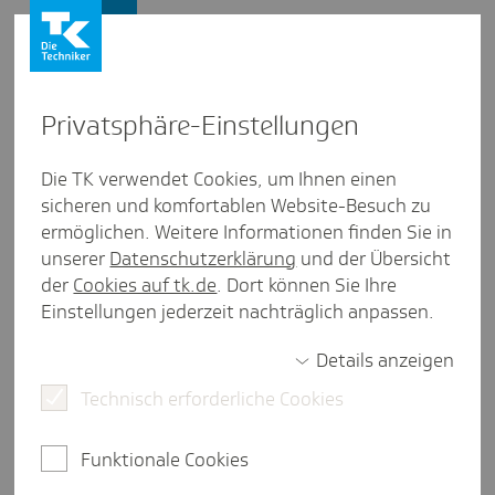
Vertriebspartner
Privat­sphäre-Einstel­lungen
Services
/
Downloads
Die TK verwendet Cookies, um Ihnen einen
sicheren und komfortablen Website-Besuch zu
Focus-Money
ermöglichen. Weitere Informationen finden Sie in
unserer
Datenschutzerklärung
und der Übersicht
weniger als eine Minute Lesezeit
der
Cookies auf tk.de
. Dort können Sie Ihre
Die Techniker wird 2026 im großen
Einstellungen jederzeit nachträglich anpassen.
Krankenkassenvergleich von "Focus-Money" mit
dem Siegel "Beste Krankenkasse Bundesweit
Details anzeigen
geöffnet" ausgezeichnet und erreicht damit das
Technisch erforderliche Cookies
beste Ergebnis unter den bundesweit geöffneten
Krankenkassen.
Funktionale Cookies
Der Kassenvergleich "Deutschlands beste