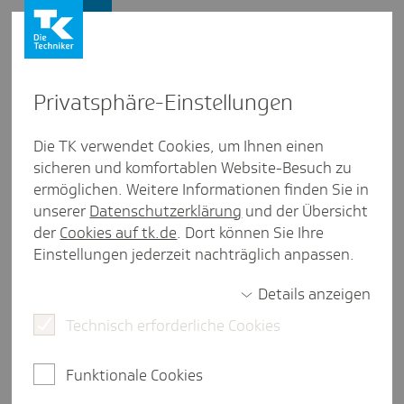
Vertriebspartner
Privat­sphäre-Einstel­lungen
Services
Die TK verwendet Cookies, um Ihnen einen
sicheren und komfortablen Website-Besuch zu
Down­loads
ermöglichen. Weitere Informationen finden Sie in
unserer
Datenschutzerklärung
und der Übersicht
Das richtige Infomaterial ist die Basis für ein
der
Cookies auf tk.de
. Dort können Sie Ihre
erfolgreiches Geschäft. Daher statten wir Sie mit
Einstellungen jederzeit nachträglich anpassen.
dem aus, was Sie benötigen. Hier finden Sie alles
von personalisierten Anträgen über
Details anzeigen
zielgruppenspezifische Flyer und Broschüren bis
Technisch erforderliche Cookies
hin zu Infomaterial über das Versicherungsrecht.
Sie können dazu aber auch gern Ihre TK-Beraterin
oder TK-Berater ansprechen.
Funktionale Cookies