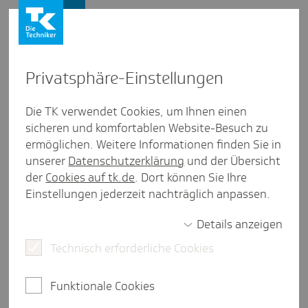
Vertriebspartner
Privat­sphäre-Einstel­lungen
Services
/
Downloads
Die TK verwendet Cookies, um Ihnen einen
sicheren und komfortablen Website-Besuch zu
Ände­rung der Bank­ver­bin­dung
ermöglichen. Weitere Informationen finden Sie in
unserer
Datenschutzerklärung
und der Übersicht
weniger als eine Minute Lesezeit
der
Cookies auf tk.de
. Dort können Sie Ihre
Wenn Sie als Vertriebspartner eine neue
Einstellungen jederzeit nachträglich anpassen.
Bankverbindung haben, teilen Sie uns diese bitte
über das Formular mit.
Details anzeigen
Technisch erforderliche Cookies
Download deutsch:
Änderung der Bankverbindung_deutsch
(PDF, 233
kB
)
Funktionale Cookies