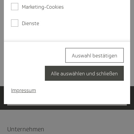
Download englisch:
Marketing-Cookies
Änderung der Bankverbindung_englisch
(PDF, 96
kB
)
Dienste
13.10.2025
Auswahl bestätigen
Alle auswählen und schließen
Impressum
Jetzt Vertriebs­partner werden
Unter­nehmen