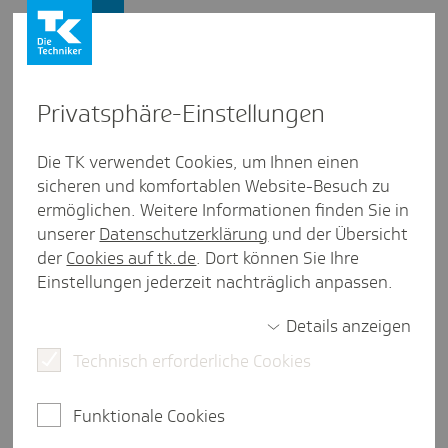
Firmenkunden
Privat­sphäre-Einstel­lungen
Firmenkunden
/
Newsletter bestellen
Die TK verwendet Cookies, um Ihnen einen
sicheren und komfortablen Website-Besuch zu
Urlaub zusam­men­hän­gend
ermöglichen. Weitere Informationen finden Sie in
gewährt - zählen Feier­tage
unserer
Datenschutzerklärung
und der Übersicht
der
Cookies auf tk.de
. Dort können Sie Ihre
mit?
Einstellungen jederzeit nachträglich anpassen.
eine Minute Lesezeit
Details anzeigen
Urlaub muss zusammenhängend gewährt werden,
Technisch erforderliche Cookies
zumindest für einen gewissen Zeitraum. Damit soll
sichergestellt werden, dass sich
Arbeitnehmerinnen und Arbeitnehmer
Funktionale Cookies
angemessen erholen können. Aber was gilt, wenn