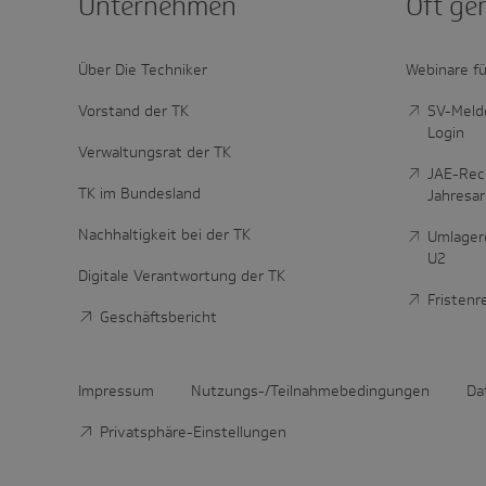
Unter­nehmen
Oft ge
Über Die Techniker
Webinare fü
Vorstand der TK
SV-Melde
Login
Verwaltungsrat der TK
JAE-Rec
TK im Bundesland
Jahresa
Nachhaltigkeit bei der TK
Umlager
U2
Digitale Verantwortung der TK
Fristen
Geschäftsbericht
Impressum
Nutzungs-/Teilnahmebedingungen
Da
Privatsphäre-Einstellungen