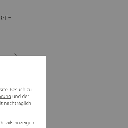
ter­
site-Besuch zu
ärung
und der
it nachträglich
Details anzeigen