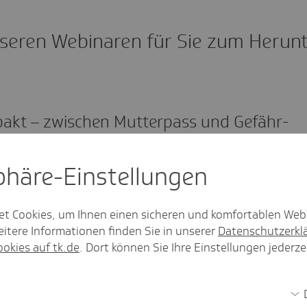
seren Webi­naren für Sie zum Herun­
pakt – zwischen Mutter­pass und Gefähr­
6.2026
sphäre-Einstel­lungen
pakt (07.05.2026)
et Cookies, um Ihnen einen sicheren und komfortablen Web
itere Informationen finden Sie in unserer
Datenschutzerkl
nd richtig abrechnen (09.04.2026)
ookies auf tk.de
. Dort können Sie Ihre Einstellungen jederze
ung (13.08.2025)