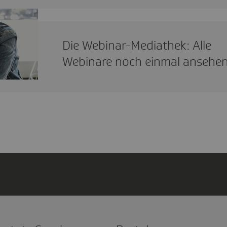
Die Webi­nar-Media­thek: Alle
Webi­nare noch einmal ansehe