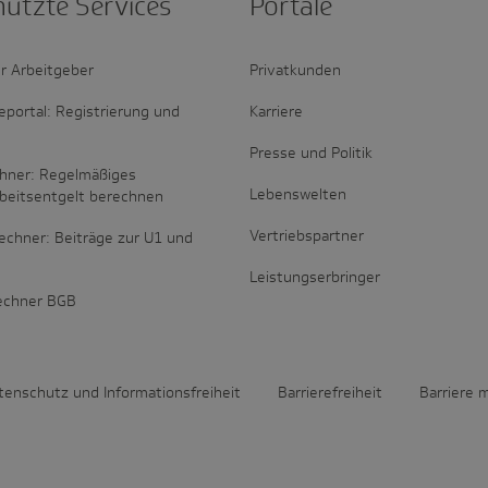
nutzte Services
Portale
r Arbeitgeber
Privatkunden
portal: Registrierung und
Karriere
Presse und Politik
hner: Regelmäßiges
Lebenswelten
rbeitsentgelt berechnen
Vertriebspartner
echner: Beiträge zur U1 und
Leistungserbringer
rechner BGB
tenschutz und Informationsfreiheit
Barrierefreiheit
Barriere 