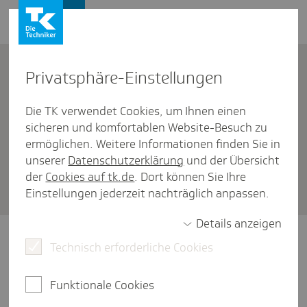
Firmenkunden
Kontakt
Privat­sphäre-Einstel­lungen
Die TK verwendet Cookies, um Ihnen einen
Firmenkunden
/
Rund um die Beitragszahlung
sicheren und komfortablen Website-Besuch zu
Wie können Arbeit­geber eine
ermöglichen. Weitere Informationen finden Sie in
unserer
Datenschutzerklärung
und der Übersicht
Unbe­denk­lich­keits­be­schei­ni­
der
Cookies auf tk.de
. Dort können Sie Ihre
gung anfor­dern?
Einstellungen jederzeit nachträglich anpassen.
Details anzeigen
Beantragen Sie die
Technisch erforderliche Cookies
Unbedenklichkeitsbescheinigung direkt
digital über Ihr
Funktionale Cookies
Entgeltabrechnungsprogramm oder das SV-