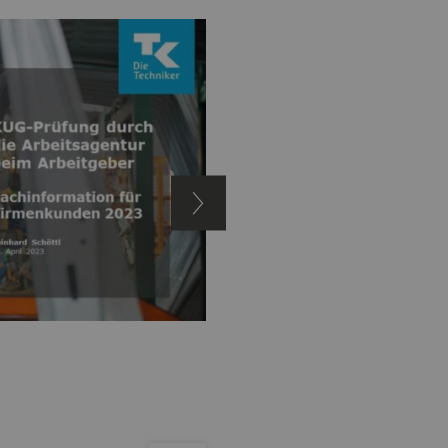
o
2 -
3 - KUG-Pakete &
4 -
Herausforderungen
Prüfungsthemen
Erheblichkeitsschwelle