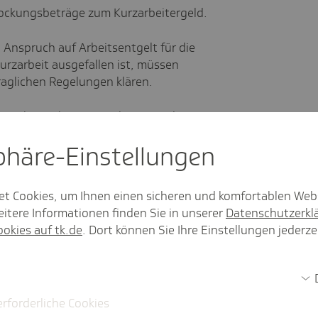
stockungsbeträge zum Kurzarbeitergeld.
 Anspruch auf Arbeitsentgelt für die
Kurzarbeit ausgefallen ist, müssen
raglichen Regelungen klären.
em Arbeitnehmer zusteht, muss der
d für den Zeitraum der Kurzarbeit -
sphäre-Einstel­lungen
anlassen.
et Cookies, um Ihnen einen sicheren und komfortablen Web
i Beschäftigten
itere Informationen finden Sie in unserer
Datenschutzerkl
ookies auf tk.de
. Dort können Sie Ihre Einstellungen jederze
an den Beitragsnachzahlungen ist
erforderliche Cookies
rei Entgeltabrechnungen möglich.