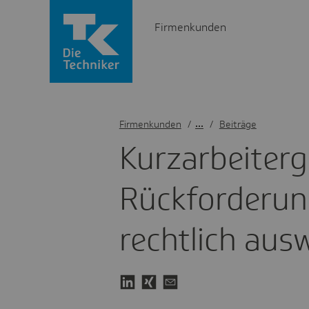
Firmenkunden
Firmenkunden
/
Beiträge
Kurz­ar­bei­ter­
Rück­for­de­ru
recht­lich aus