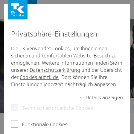
Firmenkunden
Privat­sphäre-Einstel­lungen
Die TK verwendet Cookies, um Ihnen einen
sicheren und komfortablen Website-Besuch zu
ermöglichen. Weitere Informationen finden Sie in
unserer
Datenschutzerklärung
und der Übersicht
der
Cookies auf tk.de
. Dort können Sie Ihre
Einstellungen jederzeit nachträglich anpassen.
Details anzeigen
Technisch erforderliche Cookies
Endlich verständ­lich - Erklär­vi­deos
Überall nutzbar und jederzeit verfügbar, so
Funktionale Cookies
werden Fragen von Mitarbeitern der