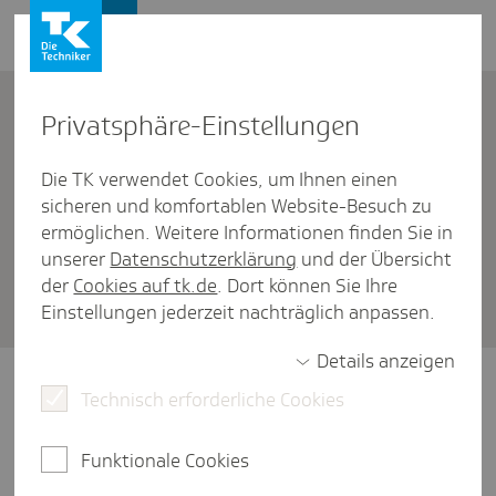
Firmenkunden
Kontakt
Privat­sphäre-Einstel­lungen
Die TK verwendet Cookies, um Ihnen einen
Firmenkunden
/
Rund um die Beitragszahlung
sicheren und komfortablen Website-Besuch zu
Wie erteile ich ein Last­schrift­
ermöglichen. Weitere Informationen finden Sie in
unserer
Datenschutzerklärung
und der Übersicht
mandat für mein Unter­neh­
der
Cookies auf tk.de
. Dort können Sie Ihre
men?
Einstellungen jederzeit nachträglich anpassen.
Details anzeigen
Wir machen Ihnen die Beitragszahlung so
Technisch erforderliche Cookies
einfach wie möglich: Lassen Sie die Beiträge
direkt von Ihrem Konto abbuchen. Erteilen
Funktionale Cookies
Sie Ihr SEPA-Lastschriftmandat bequem