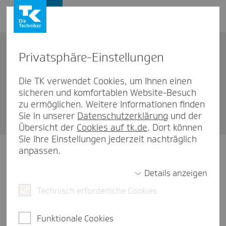
Firmenkunden
Privat­sphäre-Einstel­lungen
Firmenkunden
Die TK verwendet Cookies, um Ihnen einen
sicheren und komfortablen Website-Besuch
Ihr Kontakt zur Tech­niker als
zu ermöglichen. Weitere Informationen finden
Firmen­kunde
Sie in unserer
Datenschutzerklärung
und der
Übersicht der
Cookies auf tk.de
. Dort können
Sie Ihre Einstellungen jederzeit nachträglich
anpassen.
Details anzeigen
Telefonische Beratung
Technisch erforderliche Cookies
Funktionale Cookies