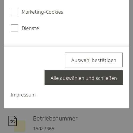
E-Mail schreiben
Marketing-Cookies
Dienste
Postadresse
Fachzentrum Mitgliedschaft und
Beiträge
20901 Hamburg
Auswahl bestätigen
Alle auswählen und schließen
Fax
040 - 460 66 10 19
Impressum
Betriebsnummer
15027365