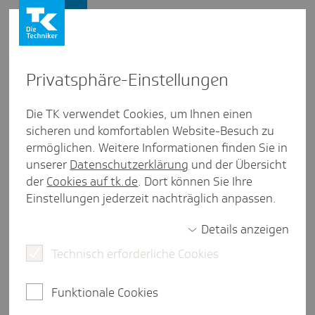
Firmenkunden
Privat­sphäre-Einstel­lungen
Firmenkunden
/
Beiträge
Die TK verwendet Cookies, um Ihnen einen
sicheren und komfortablen Website-Besuch zu
Hinzu­ver­dienst­grenzen für
ermöglichen. Weitere Informationen finden Sie in
Erwerbs­min­de­rungs­renten
unserer
Datenschutzerklärung
und der Übersicht
der
Cookies auf tk.de
. Dort können Sie Ihre
ange­hoben
Einstellungen jederzeit nachträglich anpassen.
Details anzeigen
Technisch erforderliche Cookies
weniger als eine Minute Lesezeit
Für vorgezogene Altersrenten sind die
Funktionale Cookies
Hinzuverdienstgrenzen seit 2023 entfallen. Für