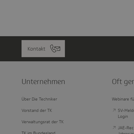
Kontakt
Unter­nehmen
Oft ge
Über Die Techniker
Webinare fü
Vorstand der TK
SV-Melde
Login
Verwaltungsrat der TK
JAE-Rec
TK im Bundesland
Jahresa