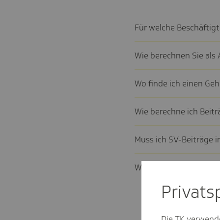
Für welche Beschäf­tig
Wie berechnen Sie als Ar
Wo finde ich einen Geha
Wie berechne ich Beiträ
Muss ich SV-Beiträge i
Welche Ausnahmen gibt
Privat­
Die TK verwend