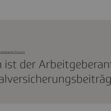
ragsberechnung
ist der Arbeit­ge­ber­an­
l­ver­si­che­rungs­bei­trä