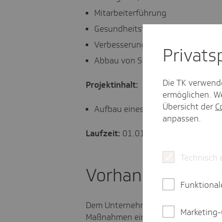
Mitarbeiterführung
Gesundheitsförderung durch Ges
Verbesserung der mentalen Gesu
Privat­
Abbau von Stressfaktoren
Die TK verwend
Projektinhalt:
ermöglichen. We
Übersicht der
C
Aufbau eines BGM
anpassen.
Laufzeit:
01.01.2023 - 31.03.2025
Technisch 
Vorhang auf
Funktional
Dem Unternehmen EMITEC ist es wich
Marketing-
Maßnahmen eine fundierte Ausgangs