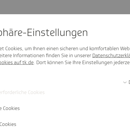
undheitstage, Vorträge und Checkups,
ndheit
sphäre-Einstel­lungen
et Cookies, um Ihnen einen sicheren und komfortablen Web
itere Informationen finden Sie in unserer
Datenschutzerkl
ookies auf tk.de
. Dort können Sie Ihre Einstellungen jederze
erforderliche Cookies
e Cookies
tig, dass alle ergriffenen BGM-
Cookies
basis haben. Dazu gehörte die