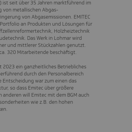
ist seit über 35 Jahren marktführend im
g von metallischen Abgas-
ingerung von Abgasemissionen. EMITEC
 Portfolio an Produkten und Lösungen für
ffzellenreformertechnik, Holzheiztechnik
äudetechnik. Das Werk in Lohmar wird
ner und mittlerer Stückzahlen genutzt.
ca. 320 Mitarbeitende beschäftigt.
 2023 ein ganzheitliches Betriebliches
rführend durch den Personalbereich
e Entscheidung war zum einen das
ktur, so dass Emitec über größere
m anderen will Emitec mit dem BGM auch
esonderheiten wie z.B. den hohen
ken.