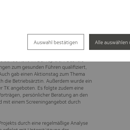
er Analyseworkshops mit konkreten
ungssituation der Beschäftigten (GB
r Belegschaft zum vorhandenen
ps wurden in den regelmäßigen
Auswahl bestätigen
Alle auswählen 
nd bildeten die Ausgangsbasis für die
. Zusätzlich wurde schnell erkannt,
eidende Rolle im BGM spielen. Deshalb
ngen zum gesunden Führen qualifiziert,
. Auch gab einen Aktionstag zum Thema
ch die Betriebsärztin. Außerdem wurde ein
r TK angeboten. Es folgte zudem eine
orträgen, persönlicher Beratung an den
nd mit einem Screeningangebot durch
Projekts durch eine regelmäßige Analyse