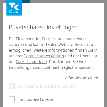
Firmenkunden
Privat­sphäre-Einstel­lungen
Firmenkunden
/
Die TK verwendet Cookies, um Ihnen einen
BGM und BGF: Unternehmen berichten über ihre Erfolge
sicheren und komfortablen Website-Besuch zu
ermöglichen. Weitere Informationen finden Sie in
Gothaer
unserer
Datenschutzerklärung
und der Übersicht
der
Cookies auf tk.de
. Dort können Sie Ihre
eine Minute Lesezeit
Einstellungen jederzeit nachträglich anpassen.
Die Gothaer sagt Rückenschmerzen den Kampf an.
Details anzeigen
Wie alles begann
Technisch erforderliche Cookies
Bereits im Jahr 2002 führte die Gothaer eine
Funktionale Cookies
konzernweite Mitarbeiterbefragung durch. Ein
wichtiges Ergebnis war der Wunsch nach