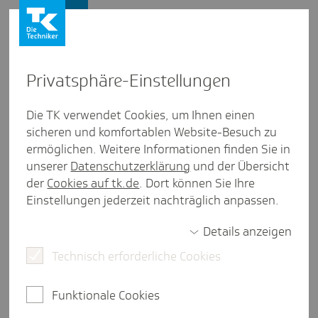
Firmenkunden
Privat­sphäre-Einstel­lungen
Firmenkunden
/
Die TK verwendet Cookies, um Ihnen einen
BGM und BGF: Unternehmen berichten über ihre Erfolge
sicheren und komfortablen Website-Besuch zu
ermöglichen. Weitere Informationen finden Sie in
RhönEnergie Fulda GmbH
unserer
Datenschutzerklärung
und der Übersicht
der
Cookies auf tk.de
. Dort können Sie Ihre
eine Minute Lesezeit
Einstellungen jederzeit nachträglich anpassen.
Die Entwicklung des hessischen Energieversorgers
im Bereich Mitarbeitergesundheit: vom
Details anzeigen
Eingliederungsmanagement bis hin zum
Technisch erforderliche Cookies
ganzheitlichen, betrieblichen
Gesundheitsmanagement.
Funktionale Cookies
Wie alles begann