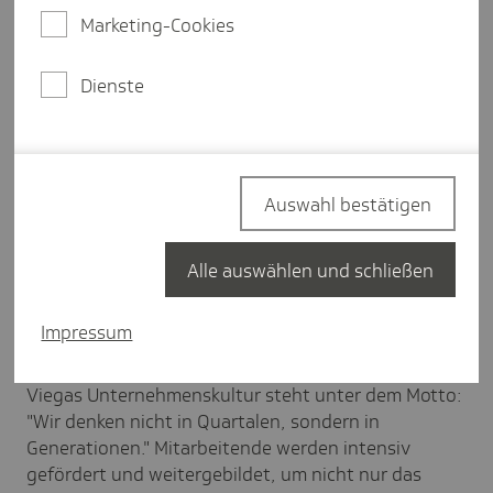
qualitätsorientiertes Familienunternehmen mit
Marketing-Cookies
international fast 5.000 Mitarbeitenden verfügt das
Unternehmen über mehr als 120 Jahre Erfahrung in
Dienste
der Gebäudetechnik. Kernkompetenzen sind der
Erhalt und die Weiterentwicklung von
Trinkwasserhygiene, Energieeffizienz, Komfort sowie
Sicherheit in den Gebäuden. An zehn Standorten
weltweit entwickelt und produziert die
Auswahl bestätigen
Unternehmensgruppe über 18.000 Produkte und
Systeme.
Alle auswählen und schließen
Wie alles begann
Impressum
Viegas Unternehmenskultur steht unter dem Motto:
"Wir denken nicht in Quartalen, sondern in
Generationen." Mitarbeitende werden intensiv
gefördert und weitergebildet, um nicht nur das