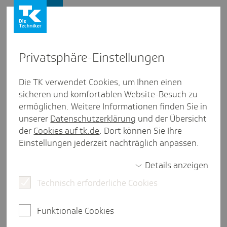
Firmenkunden
Privat­sphäre-Einstel­lungen
Firmenkunden
/
Die TK verwendet Cookies, um Ihnen einen
BGM und BGF: Unternehmen berichten über ihre Erfolge
sicheren und komfortablen Website-Besuch zu
ermöglichen. Weitere Informationen finden Sie in
Viega GmbH & Co.KG
unserer
Datenschutzerklärung
und der Übersicht
der
Cookies auf tk.de
. Dort können Sie Ihre
3 Minuten Lesezeit
Einstellungen jederzeit nachträglich anpassen.
Viegas Unternehmenskultur steht unter dem
Motto: "Wir denken nicht in Quartalen, sondern in
Details anzeigen
Generationen."
Technisch erforderliche Cookies
Viega ist Experte für gesundes Trinkwasser in
Gebäuden und zählt zu den Weltmarkt- und
Funktionale Cookies
Technologieführern der Installationsbranche. Als