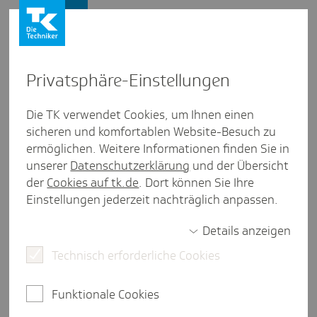
Firmenkunden
Privat­sphäre-Einstel­lungen
Firmenkunden
/
Die TK verwendet Cookies, um Ihnen einen
BGM und BGF: Unternehmen berichten über ihre Erfolge
sicheren und komfortablen Website-Besuch zu
ermöglichen. Weitere Informationen finden Sie in
VISUS Health IT GmbH
unserer
Datenschutzerklärung
und der Übersicht
der
Cookies auf tk.de
. Dort können Sie Ihre
3 Minuten Lesezeit
Einstellungen jederzeit nachträglich anpassen.
VISUS hat über viele Jahre das BGM-Projekt
"VISUS fit&fun" entwickelt, das regelmäßige
Details anzeigen
Maßnahmen rund um die Gesundheit anbietet und
Technisch erforderliche Cookies
spontane Impulse und Ideen aus der Belegschaft
aufnimmt.
Funktionale Cookies
Mit seinen über 1.500 Kunden unterstützt VISUS