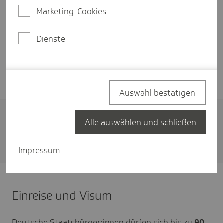
Republika Srpska
- und dem
Marketing-Cookies
Sonderverwaltungsgebiet
Brčko
.
Dienste
Deutschland unterstützt das Land durch eine enge
Entwicklungszusammenarbeit
- besonders im
Energiesektor.
Auswahl bestätigen
Alle auswählen und schließen
Gut zu wissen:
Infos zum Marktzutritt finden Sie bei
der
Delegation der Deutschen Wirtschaft
.
Impressum
Einreise und Visum
Deutsche Staatsbürger:innen dürfen sich bis zu
90