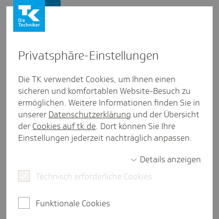
Firmenkunden
Privat­sphäre-Einstel­lungen
Firmenkunden
/
Länderübersicht
Die TK verwendet Cookies, um Ihnen einen
sicheren und komfortablen Website-Besuch zu
Bosnien und Herze­go­wina
ermöglichen. Weitere Informationen finden Sie in
unserer
Datenschutzerklärung
und der Übersicht
weniger als eine Minute Lesezeit
der
Cookies auf tk.de
. Dort können Sie Ihre
Bosnien und Herzegowina ist ein Nachfolgestaat
Einstellungen jederzeit nachträglich anpassen.
der ehemaligen sozialistischen Republik
Jugoslawien. Als Beitrittskandidat der EU arbeitet
Details anzeigen
es an einer engere Integration in Europa.
Technisch erforderliche Cookies
Nach dem Friedensabkommen von Dayton (1995)
besteht das Land aus 2 autonomen Entitäten - der
Funktionale Cookies
Föderation Bosnien und Herzegowina
sowie der