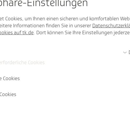
sphäre-Einstel­lungen
et Cookies, um Ihnen einen sicheren und komfortablen Web
chen Rechtsvorschriften jedoch weiterhin
itere Informationen finden Sie in unserer
Datenschutzerkl
usstrahlung
erfüllt sind. Nutzen Sie gern
ookies auf tk.de
. Dort können Sie Ihre Einstellungen jederze
etzungen zu prüfen.
Recht gilt, kann es sein, dass im
zialversicherungsbeiträge gezahlt werden
erforderliche Cookies
il die Voraussetzungen für eine
e Cookies
nn eine zusätzliche Absicherung in
sweise über eine
Cookies
 Zweigen der deutschen