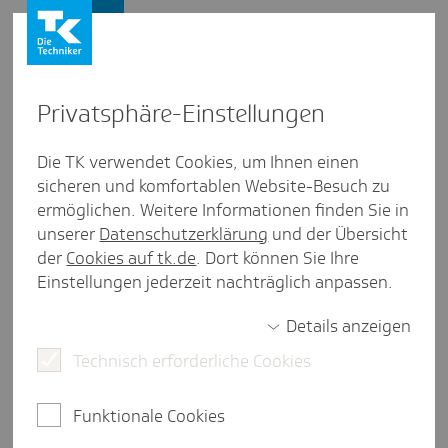
Firmenkunden
Privat­sphäre-Einstel­lungen
Firmenkunden
/
Länderübersicht
Die TK verwendet Cookies, um Ihnen einen
sicheren und komfortablen Website-Besuch zu
Monaco
ermöglichen. Weitere Informationen finden Sie in
unserer
Datenschutzerklärung
und der Übersicht
weniger als eine Minute Lesezeit
der
Cookies auf tk.de
. Dort können Sie Ihre
Monaco ist ein Stadtstaat in Südeuropa am
Einstellungen jederzeit nachträglich anpassen.
Mittelmeer. Das Fürstentum ist nach dem Vatikan
der zweitkleinste Staat der Welt und hat eine
Details anzeigen
konstitutionelle Monarchie als Staatsform.
Technisch erforderliche Cookies
Einreise und Visum
Funktionale Cookies