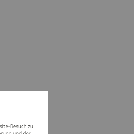
site-Besuch zu
ärung
und der