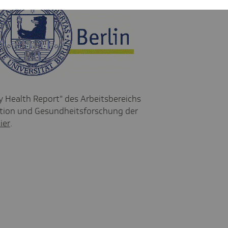
ty Health Report" des Arbeitsbereichs
ntion und Gesundheitsforschung der
ier
.