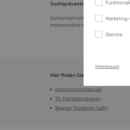
Funktional
Suchtprävention
Gemeinsam entwickeln wir Konzepte
Marketing-
insbesondere im Hinblick auf Alkohol
Dienste
Impressum
Hier finden Sie eine Auswahl an 
Interventionsmanual
TK-Mentalstrategien
Bewegt Studieren (adh)