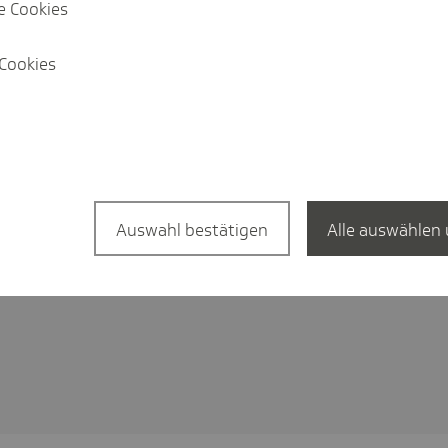
e Cookies
 zur Vorbeugung von Suchtverhalten,
Cookies
, Nikotin und digitale Medien.
Auswahl bestätigen
Alle auswählen 
bewährten Maßnahmen