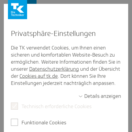
Lebenswelten
Privat­sphäre-Einstel­lungen
Lebenswelten
/
Gesunde Schule
Die TK verwendet Cookies, um Ihnen einen
sicheren und komfortablen Website-Besuch zu
Medi­en­Uni­versum - Medi­en­
ermöglichen. Weitere Informationen finden Sie in
kom­pe­tenz­portal für Lehr­kräfte
unserer
Datenschutzerklärung
und der Übersicht
der
Cookies auf tk.de
. Dort können Sie Ihre
eine Minute Lesezeit
Einstellungen jederzeit nachträglich anpassen.
Smartphones und Tablets gehören auch für
Details anzeigen
Schulanfängerinnen und -anfänger längst zum
Alltag. Darum sind die Lehrkräfte an Grundschulen
Technisch erforderliche Cookies
gefordert, den Kindern frühzeitig
Medienkompetenz zu vermitteln. Wie das gelingen
Funktionale Cookies
kann, hat die Techniker auf einem Portal für