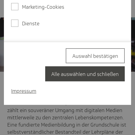
Lehrkräfte in der Grundschule zusammengestellt.
Marketing-Cookies
Dienste
Auswahl bestätigen
Alle auswählen und schließen
Lehrkräfte stehen vor der Herausforderung, die
Kinder durch gezielte Medienbildung auf die
Impressum
besonderen Anforderungen des Medienzeitalters
vorzubereiten. Wie Lesen, Schreiben und Rechnen
zählt ein souveräner Umgang mit digitalen Medien
mittlerweile zu den zentralen Lebenskompetenzen.
Eine fundierte Medienbildung in der Grundschule ist
selbstverständlicher Bestandteil der Lehrpläne der