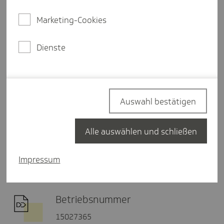
E-Mail schreiben
Marketing-Cookies
Dienste
Postadresse
Fachzentrum Mitgliedschaft und
Beiträge
20901 Hamburg
Auswahl bestätigen
Alle auswählen und schließen
Fax
040 - 460 66 10 19
Impressum
Betriebsnummer
15027365