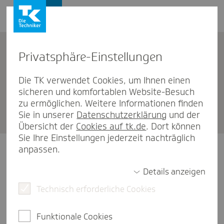
Firmenkunden
Privat­sphäre-Einstel­lungen
Firmenkunden
Die TK verwendet Cookies, um Ihnen einen
sicheren und komfortablen Website-Besuch
Ihr Kontakt zur Tech­niker als
zu ermöglichen. Weitere Informationen finden
Firmen­kunde
Sie in unserer
Datenschutzerklärung
und der
Übersicht der
Cookies auf tk.de
. Dort können
Sie Ihre Einstellungen jederzeit nachträglich
anpassen.
Details anzeigen
Telefonische Beratung
Technisch erforderliche Cookies
Funktionale Cookies