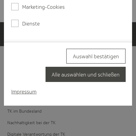
Mo. bis Do. von 8 bis 18 Uhr, Fr. von 8 bis 16 Uhr
Marketing-Cookies
Dienste
Kontakt
Auswahl bestätigen
Unter­nehmen
Alle auswählen und schließen
Über Die Techniker
Vorstand der TK
Impressum
Verwaltungsrat der TK
TK im Bundesland
Nachhaltigkeit bei der TK
Digitale Verantwortung der TK