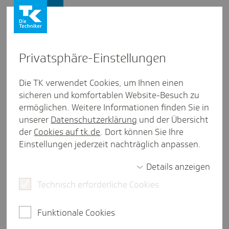
Firmenkunden
Privat­sphäre-Einstel­lungen
Weitere Themen
Die TK verwendet Cookies, um Ihnen einen
sicheren und komfortablen Website-Besuch zu
Ihre Fragen zu weiteren Themen, die für
ermöglichen. Weitere Informationen finden Sie in
Arbeitgeber wichtig sind - wir sind für Sie da.
unserer
Datenschutzerklärung
und der Übersicht
der
Cookies auf tk.de
. Dort können Sie Ihre
Ihr Anliegen ist in der
Übersicht
nicht aufgeführt
Einstellungen jederzeit nachträglich anpassen.
oder Sie haben Fragen zur
weiteren Themen für
Arbeitgeber
? So erreichen Sie uns:
Details anzeigen
Technisch erforderliche Cookies
040 - 460 66 10 20
Funktionale Cookies